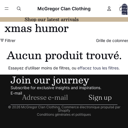
Nomb
McGregor Clan Clothing
total
d’artic
dans l
panier:
Shop our latest arrivals
xmas humor
Filtrer
Grille de colonne
Aucun produit trouvé.
Essayez d’utiliser moins de filtres, ou
effacez tous les filtres
.
Politique de remboursement
Join our journey
Politique de confidentialité
Subscribe for exclusive insights and inspirations.
Conditions d’utilisation
E-mail
Sign up
Politique d’expédition
Coordonnées
© 2026
McGregor Clan Clothing
,
Commerce électronique propulsé par
Shopify
Conditions générales et politiques