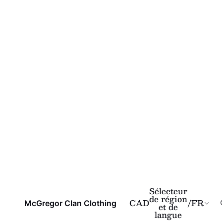
Sélecteur
de région
CAD
/
FR
McGregor Clan Clothing
et de
langue